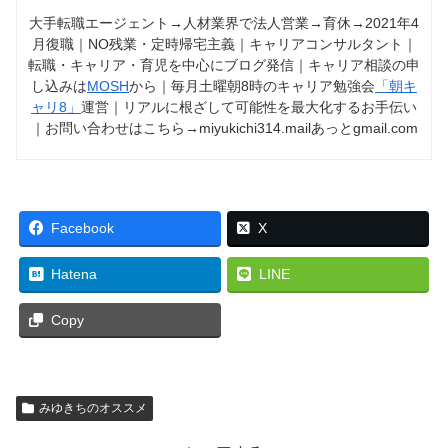
大手転職エージェント→人材業界で法人営業→育休→2021年4
月復職｜NO残業・定時帰宅主義｜キャリアコンサルタント｜
転職・キャリア・育児を中心にブログ発信｜キャリア相談の申
し込みは
MOSH
から｜毎月土曜朝8時のキャリア勉強会
「朝キ
ャリ8」
運営｜リアルに根ざして可能性を最大化するお手伝い
｜お問い合わせはこちら→miyukichi314.mailあっとgmail.com
Facebook
X
Hatena
LINE
Copy
みゆきちのオススメ