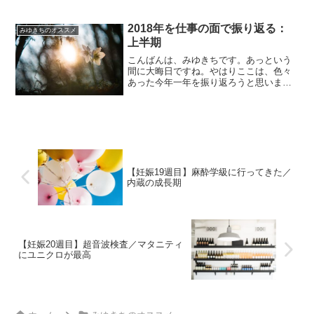
2018年を仕事の面で振り返る：
みゆきちのオススメ
上半期
こんばんは、みゆきちです。あっという
間に大晦日ですね。やはりここは、色々
あった今年一年を振り返ろうと思いま
す。このブログをやるぞー！ってなるま
で、色々あったんや。。。＜2018年＞1
月 仕事つらい2月 仕事つらい3月 タ
スク管理に出会う4月...
【妊娠19週目】麻酔学級に行ってきた／
内蔵の成長期
【妊娠20週目】超音波検査／マタニティ
にユニクロが最高