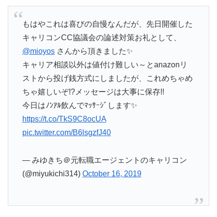
もはやこれは喜びの自慢なんだが、先日開催した
キャリコンCC協議会の論述対策お礼として、
@mioyos
さんから頂きました✨
キャリア相談以外は値付け難しい～とanazonリ
ストから投げ銭方式にしましたが、これめちゃめ
ちゃ嬉しいぞ!?メッセージは大事に保存!!
今日はﾉﾝｱﾙ飲んでﾏｯｻｰｼﾞします✨
https://t.co/TkS9C8ocUA
pic.twitter.com/B6lsgzfJ40
— みゆきち＠元転職エージェントのキャリコン
(@miyukichi314)
October 16, 2019