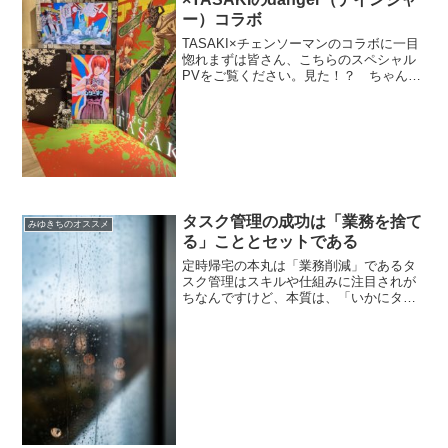
ー）コラボ
TASAKI×チェンソーマンのコラボに一目
惚れまずは皆さん、こちらのスペシャル
PVをご覧ください。見た！？ ちゃんと
見た！！？？センスの塊すぎるよな！？
「コラボ」と聞いた時に警戒するあれこ
れ（敢えて口にはしまい）を軽く飛び越
えてきた。You...
タスク管理の成功は「業務を捨て
みゆきちのオススメ
る」こととセットである
定時帰宅の本丸は「業務削減」であるタ
スク管理はスキルや仕組みに注目されが
ちなんですけど、本質は、「いかにタス
ク自体を捨てるか」にあると思っていま
す。現状の業務分量のままいかに仕組み
化とかツール導入とかしてみたところ
で、残業減らしたり、まして...