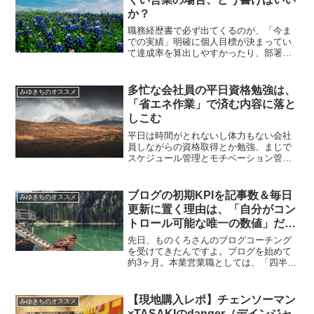
か？
職務経歴書で必ず出てくるのが、「今ま
での実績」明確に個人目標が決まってい
て達成率を算出しやすかったり、部署・
支店で同じ業務内容を行う人が多くて相
対順位（「部署○位」とか）書けたりと
か、数字で表しやすいタイプの営業職な
多忙な会社員の平日資格勉強は、
みゆきちのオススメ
ら「実績」は事実の記載で...
「省エネ作業」で済む内容に落と
しこむ
平日は時間がとれないし体力もない会社
員しながらの資格取得とか勉強、まじで
スケジュール管理とモチベーション管理
と効率化と何かその他諸々の「社会人ス
キル見本市」が開催されますよね。まず
は自分を褒めよう。挑戦しているのが偉
ブログの初期KPIを記事数＆毎日
みゆきちのオススメ
いって。時間の確保も悩み...
更新に置く理由は、「自分がコン
トロール可能な唯一の数値」だか
ら
先日、ものくろさんのブログコーチング
を受けてきたんですよ。ブログを始めて
約3ヶ月。本業営業職としては、「四半期
も終わることだし、来Q（クォーター＝
四半期）に向けた振り返りと戦略立案を
行いたい。」と思う時期だったので、個
【現地購入レポ】チェンソーマン
みゆきちのオススメ
人コーチングを申し込ん...
×TASAKIのdanger（デインジャ