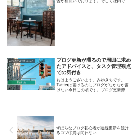
告が相次いでおります。そして社内でも
実績ある人が大半なのだよなあ。最近、
同僚が独立起業する話をよく聞く。・経
営コンサル・人事コンサル・人材紹介会
社・マーケ／PRあたりに...
ブログ更新が滞るので周囲に求め
みゆきちのオススメ
たアドバイスと、タスク管理観点
での気付き
おはようございます、みゆきちです。
Twitterは書けるのにブログがなかなか書
けない今日この頃です。ブログ更新滞る
問題を同じ時期に始めた人たちに相談
し、気になってたブログコーチングを申
し込んでみました。本日は、ブログこつ
こつ書くために周囲に...
ずぼらなブログ初心者が連続更新を続け
るコツ①質は問わない