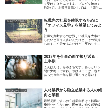
を受けてきたんですよ。ブログを始めて
約3ヶ月。本業営業職としては、「四半期
も終わることだし、来Q（クォーター＝
四半期）に向けた振り返りと戦略立案を
行いたい。」と思う時期だったので、個
転職先の社風を確認するために
みゆきちのオススメ
人コーチングを申し込ん...
「オフィス見学」を希望してみよ
う
社風で判断するのは難しい社風を大事に
したいと言う人多いんだけど、その気持
ちはすごく分かるんだけど、変わりやす
いので軸にしてはいけません。配属部署
やらトップの方針やら気の合う同期が存
在したかどうかやら事業計画でやむなく
2018年を仕事の面で振り返る：
みゆきちのオススメ
ぴりついたりだとか。普通...
上半期
こんばんは、みゆきちです。あっという
間に大晦日ですね。やはりここは、色々
あった今年一年を振り返ろうと思いま
す。このブログをやるぞー！ってなるま
で、色々あったんや。。。＜2018年＞1
月 仕事つらい2月 仕事つらい3月 タ
人材業界から独立起業する人の傾
スク管理に出会う4月...
みゆきちのオススメ
向と業種
最近周囲で多い独立起業年明けて転職の
季節だからなのか、同僚達の独立起業報