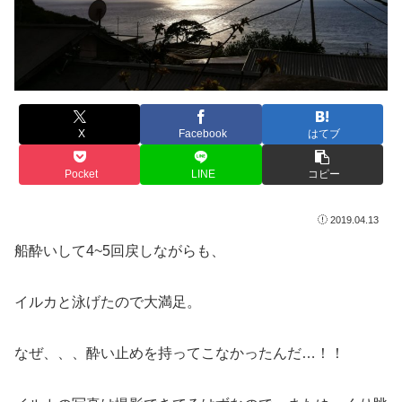
X
Facebook
はてブ
Pocket
LINE
コピー
2019.04.13
船酔いして4~5回戻しながらも、
イルカと泳げたので大満足。
なぜ、、、酔い止めを持ってこなかったんだ…！！