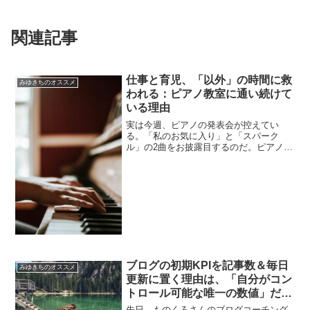
関連記事
仕事と育児、「以外」の時間に救
みゆきちのオススメ
われる：ピアノ教室に通い続けて
いる理由
実は今週、ピアノの発表会が控えてい
る。「私のお気に入り」と「スパーク
ル」の2曲をお披露目するのだ。ピアノの
発表会なんて、小学6年生ぶりだよ。当日
は黒のロングスカート（手持ちで一番高
い）は決まったんだけど、いかんせん上
が決まっていない。”良い...
ブログの初期KPIを記事数＆毎日
みゆきちのオススメ
更新に置く理由は、「自分がコン
トロール可能な唯一の数値」だか
ら
先日、ものくろさんのブログコーチング