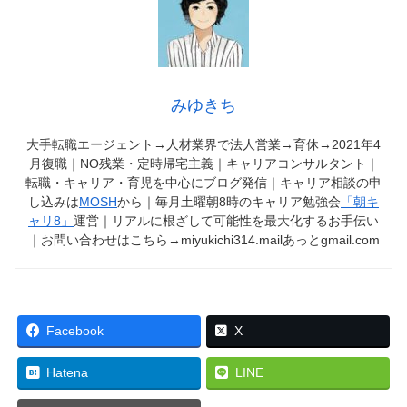
みゆきち
大手転職エージェント→人材業界で法人営業→育休→2021年4
月復職｜NO残業・定時帰宅主義｜キャリアコンサルタント｜
転職・キャリア・育児を中心にブログ発信｜キャリア相談の申
し込みは
MOSH
から｜毎月土曜朝8時のキャリア勉強会
「朝キ
ャリ8」
運営｜リアルに根ざして可能性を最大化するお手伝い
｜お問い合わせはこちら→miyukichi314.mailあっとgmail.com
Facebook
X
Hatena
LINE