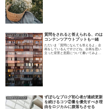
質問をされると答えられる、のは
みゆきちのオススメ
コンテンツアウトプットも一緒
ただいま「質問になんても答えるよ」企
画をしているんですけどね、企画を思い
立った背景と意図について書いてみよう
かと。【キャリア相談で15万円稼いだけ
ど、なにか質問ある？】・もらった質問
は基本全部答えます・後日まとめてツイ
キャスで回答・聞きにく...
ずぼらなブログ初心者が連続更新
みゆきちのオススメ
を続けるコツ②量を優先すべき理
由をロジカルに腹落ちさせる