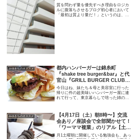
質を問わず量を優先すべき理由をロジカ
ルに腹落ちさせるブログ初心者において
「最初は質より量だ！」というのは、ま
あ、それはそうなんだろうなと思うわけ
ですが、なんか今ひとつ納得しきれてい
ない自分がいるのですよ。→前回の記事
「ずぼらなブログ初心者が...
都内ハンバーガーは錦糸町
みゆきちのオススメ
『shake tree burger&bar』と代
官山『GRILL BURGER CLUB
SASA』を推している
今日はね、妹たち＆母と美容室に行った
帰りに件の超美味いハンバーガー屋に連
れて行って、東京暮らしで培った姉の財
力と飯のセンスを見せつけるという休日
を過ごしました。そう、みゆきちは大学
上京で田舎から出てきたタイプの
【4月17日（土）朝8時〜】交流
みゆきちのオススメ
子…！！アボカドチーズバーガー...
会あり／座談会で全部聞かせて！
「ワーママ複業」のリアル【土曜
朝8時のキャリア勉強会 #5】
月1土曜朝に開催している勉強会も、あっ