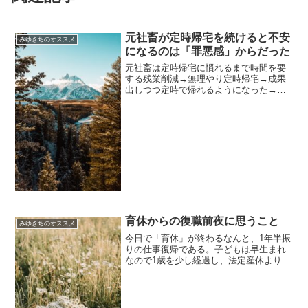
元社畜が定時帰宅を続けると不安
みゆきちのオススメ
になるのは「罪悪感」からだった
元社畜は定時帰宅に慣れるまで時間を要
する残業削減→無理やり定時帰宅→成果
出しつつ定時で帰れるようになった→け
ど定時ジャストに1人立ち上げがりオフィ
ス出るのどきどき→定時ジャストに帰る
ことに慣れて超然としてる（今ココ）と
いうのがここ1年ほどの...
育休からの復職前夜に思うこと
みゆきちのオススメ
今日で「育休」が終わるなんと、1年半振
りの仕事復帰である。子どもは早生まれ
なので1歳を少し経過し、法定産休よりも
前倒して休職くっつけて産休に入ってい
るので、本当にまるっと一年半年ぶり。
お仕事ってどんな感じだったっけ？この1
ヶ月、保育園では2...