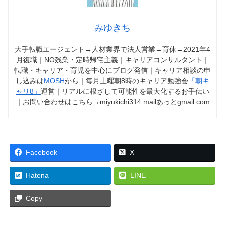
みゆきち
大手転職エージェント→人材業界で法人営業→育休→2021年4
月復職｜NO残業・定時帰宅主義｜キャリアコンサルタント｜
転職・キャリア・育児を中心にブログ発信｜キャリア相談の申
し込みは
MOSH
から｜毎月土曜朝8時のキャリア勉強会
「朝キ
ャリ8」
運営｜リアルに根ざして可能性を最大化するお手伝い
｜お問い合わせはこちら→miyukichi314.mailあっとgmail.com
Facebook
X
Hatena
LINE
Copy