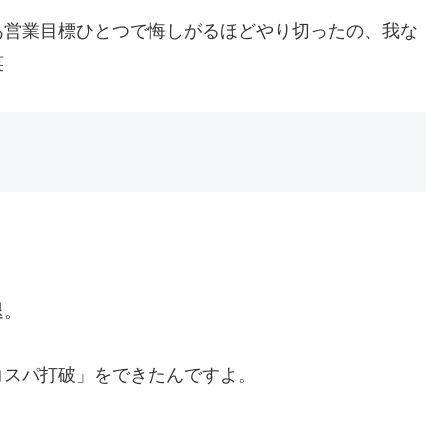
あ営業目標ひとつで悔しがるほどやり切ったの、我な
笑
退。
コスパ打破」をできたんですよ。