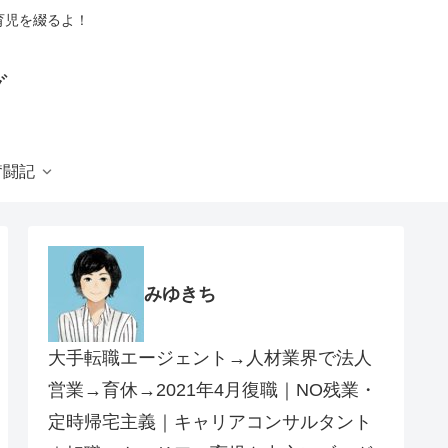
育児を綴るよ！
グ
奮闘記
みゆきち
大手転職エージェント→人材業界で法人
営業→育休→2021年4月復職｜NO残業・
定時帰宅主義｜キャリアコンサルタント